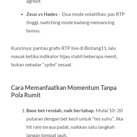
agresif.
Zeus vs Hades
– Dua mode volatilitas; pas RTP
tinggi, switching mode kadang memancing
bonus.
Kuncinya: pantau grafis RTP live di Bintang11, lalu
masuk ketika indikator hijau stabil beberapa menit,
bukan sekadar “spike” sesaat.
Cara Memanfaatkan Momentum Tanpa
Pola Rumit
Base bet rendah, naik bertahap.
Mulai 10–20
putaran dengan bet kecil untuk “tes suhu”. Jika
hit rate terasa padat, naikkan satu langkah
jangan lompat jauh.