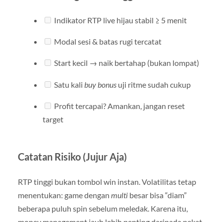
Indikator RTP live hijau stabil ≥ 5 menit
Modal sesi & batas rugi tercatat
Start kecil → naik bertahap (bukan lompat)
Satu kali
buy bonus
uji ritme sudah cukup
Profit tercapai? Amankan, jangan reset
target
Catatan Risiko (Jujur Aja)
RTP tinggi bukan tombol win instan. Volatilitas tetap
menentukan: game dengan
multi
besar bisa “diam”
beberapa puluh spin sebelum meledak. Karena itu,
money management jauh lebih penting daripada nekat