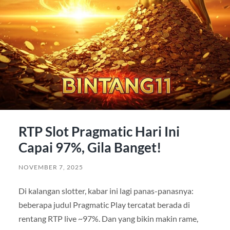
RTP Slot Pragmatic Hari Ini
Capai 97%, Gila Banget!
NOVEMBER 7, 2025
Di kalangan slotter, kabar ini lagi panas-panasnya:
beberapa judul Pragmatic Play tercatat berada di
rentang RTP live ~97%. Dan yang bikin makin rame,