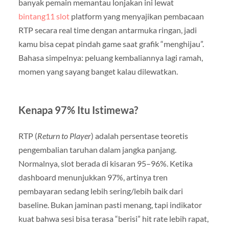
banyak pemain memantau lonjakan ini lewat
bintang11 slot
platform yang menyajikan pembacaan
RTP secara real time dengan antarmuka ringan, jadi
kamu bisa cepat pindah game saat grafik “menghijau”.
Bahasa simpelnya: peluang kembaliannya lagi ramah,
momen yang sayang banget kalau dilewatkan.
Kenapa 97% Itu Istimewa?
RTP (
Return to Player
) adalah persentase teoretis
pengembalian taruhan dalam jangka panjang.
Normalnya, slot berada di kisaran 95–96%. Ketika
dashboard menunjukkan 97%, artinya tren
pembayaran sedang lebih sering/lebih baik dari
baseline. Bukan jaminan pasti menang, tapi indikator
kuat bahwa sesi bisa terasa “berisi” hit rate lebih rapat,