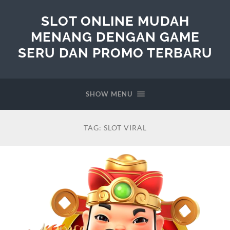
SLOT ONLINE MUDAH
MENANG DENGAN GAME
SERU DAN PROMO TERBARU
SHOW MENU
TAG:
SLOT VIRAL