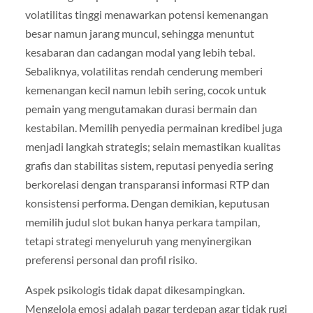
volatilitas tinggi menawarkan potensi kemenangan
besar namun jarang muncul, sehingga menuntut
kesabaran dan cadangan modal yang lebih tebal.
Sebaliknya, volatilitas rendah cenderung memberi
kemenangan kecil namun lebih sering, cocok untuk
pemain yang mengutamakan durasi bermain dan
kestabilan. Memilih penyedia permainan kredibel juga
menjadi langkah strategis; selain memastikan kualitas
grafis dan stabilitas sistem, reputasi penyedia sering
berkorelasi dengan transparansi informasi RTP dan
konsistensi performa. Dengan demikian, keputusan
memilih judul slot bukan hanya perkara tampilan,
tetapi strategi menyeluruh yang menyinergikan
preferensi personal dan profil risiko.
Aspek psikologis tidak dapat dikesampingkan.
Mengelola emosi adalah pagar terdepan agar tidak rugi