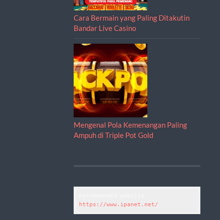
Cara Bermain yang Paling Ditakutin
Bandar Live Casino
Mengenal Pola Kemenangan Paling
Ampuh di Triple Pot Gold
https://www.ipanet.net/