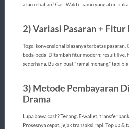
atau rebahan? Gas. Waktu kamu yang atur, buka
2) Variasi Pasaran + Fitur
Togel konvensional biasanya terbatas pasaran. 
beda-beda. Ditambah fitur modern: result live, h
sederhana. Bukan buat “ramal menang,” tapi bia
3) Metode Pembayaran Dig
Drama
Lupa bawa cash? Tenang. E-wallet, transfer ban
Prosesnya cepat, jejak transaksi rapi. Top up & 