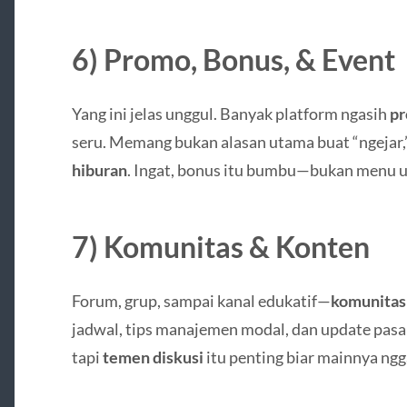
6) Promo, Bonus, & Event
Yang ini jelas unggul. Banyak platform ngasih
pr
seru. Memang bukan alasan utama buat “ngejar,
hiburan
. Ingat, bonus itu bumbu—bukan menu 
7) Komunitas & Konten
Forum, grup, sampai kanal edukatif—
komunitas
jadwal, tips manajemen modal, dan update pasa
tapi
temen diskusi
itu penting biar mainnya ngg