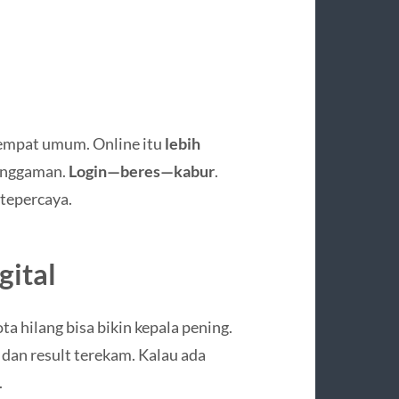
tempat umum. Online itu
lebih
 genggaman.
Login—beres—kabur
.
 tepercaya.
gital
ta hilang bisa bikin kepala pening.
, dan result terekam. Kalau ada
.