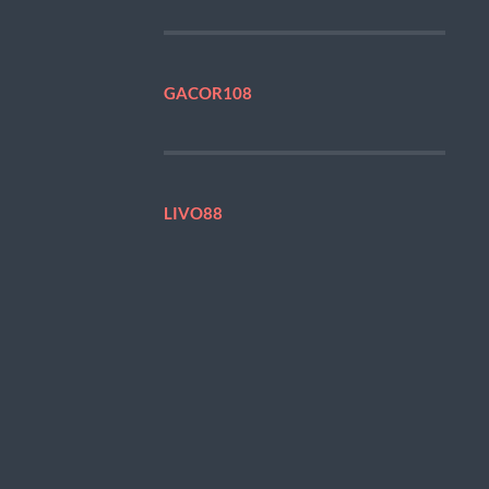
GACOR108
LIVO88