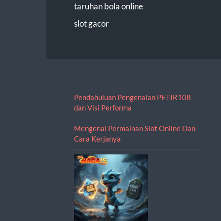
taruhan bola online
slot gacor
Pendahuluan Pengenalan PETIR108
dan Visi Performa
Mengenal Permainan Slot Online Dan
Cara Kerjanya