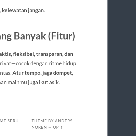
,
kelewatan jangan
.
ng Banyak (Fitur)
aktis, fleksibel, transparan, dan
 privat—cocok dengan ritme hidup
intas.
Atur tempo, jaga dompet,
an mainmu juga ikut asik.
ME SERU
THEME BY
ANDERS
NORÉN
—
UP ↑