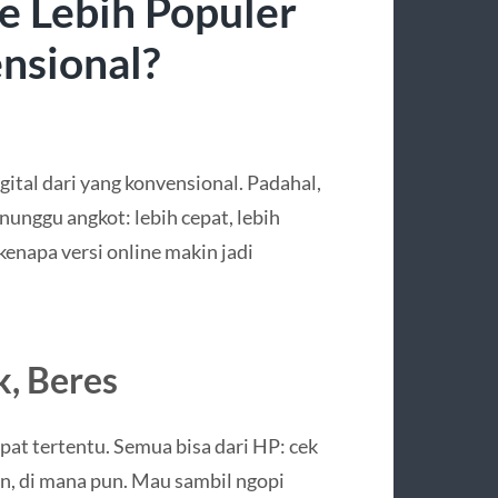
e Lebih Populer
nsional?
igital dari yang konvensional. Padahal,
nunggu angkot: lebih cepat, lebih
 kenapa versi online makin jadi
k, Beres
pat tertentu. Semua bisa dari HP: cek
n, di mana pun. Mau sambil ngopi