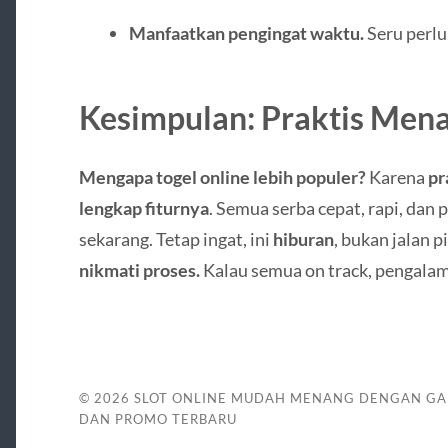
Manfaatkan pengingat waktu.
Seru perlu
Kesimpulan: Praktis Mena
Mengapa togel online lebih populer?
Karena
pr
lengkap fiturnya
. Semua serba cepat, rapi, dan
sekarang. Tetap ingat, ini
hiburan
, bukan jalan p
nikmati proses.
Kalau semua on track, pengalam
© 2026
SLOT ONLINE MUDAH MENANG DENGAN GA
DAN PROMO TERBARU