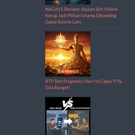
NAGA15 Review: Alasan Slot Online
Kerap Jadi Pilihan Utama Dibanding
Game Kasino Lain
RTP Slot Pragmatic Hari Ini Capai 97%,
Gila Banget!