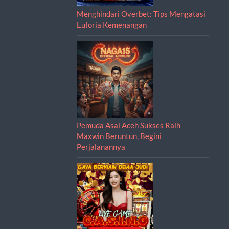
Menghindari Overbet: Tips Mengatasi
Euforia Kemenangan
Pemuda Asal Aceh Sukses Raih
Maxwin Beruntun, Begini
Perjalanannya