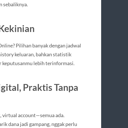
n sebaliknya.
 Kekinian
Online? Pilihan banyak dengan jadwal
istory keluaran, bahkan statistik
r keputusanmu lebih terinformasi.
ital, Praktis Tanpa
k, virtual account—semua ada.
tarik dana jadi gampang, nggak perlu