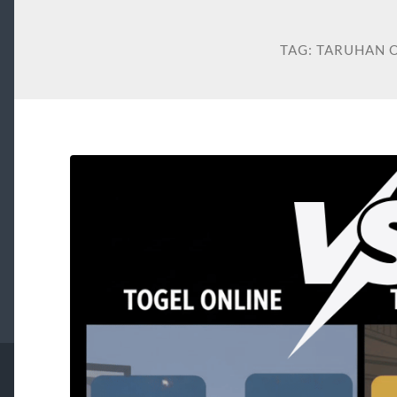
TAG:
TARUHAN 